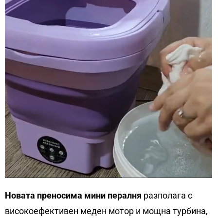
Новата преносима мини пералня
разполага с
високоефективен меден мотор и мощна турбина,