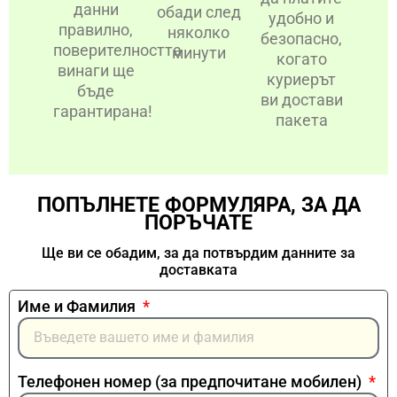
данни
обади след
удобно и
правилно,
няколко
безопасно,
поверителността
минути
когато
винаги ще
куриерът
бъде
ви достави
гарантирана!
пакета
ПОПЪЛНЕТЕ ФОРМУЛЯРА, ЗА ДА
ПОРЪЧАТЕ
Ще ви се обадим, за да потвърдим данните за
доставката
Име и Фамилия
Телефонен номер (за предпочитане мобилен)