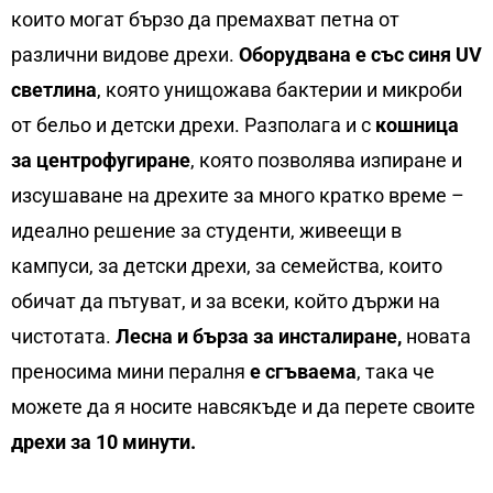
които могат бързо да премахват петна от
различни видове дрехи.
Оборудвана е със синя UV
светлина
, която унищожава бактерии и микроби
от бельо и детски дрехи. Разполага и с
кошница
за центрофугиране
, която позволява изпиране и
изсушаване на дрехите за много кратко време –
идеално решение за студенти, живеещи в
кампуси, за детски дрехи, за семейства, които
обичат да пътуват, и за всеки, който държи на
чистотата.
Лесна и бърза за инсталиране,
новата
преносима мини пералня
е сгъваема
, така че
можете да я носите навсякъде и да перете своите
дрехи за 10 минути.