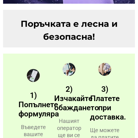
Поръчката е лесна и
безопасна!
2)
3)
1)
Изчакайте
Платете
Попълнете
обаждането
при
формуляра
доставка.
Нашият
Въведете
оператор
Ще можете
вашите
ще ви се
да платите