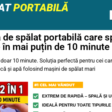
LAT
PORTABILĂ
de spălat portabilă care s
e în mai puțin de 10 minute
în doar 10 minute. Soluția perfectă pentru cei c
ică și apă folosind mașini de spălat mari
#1 CEL MAI VÂNDUT
EXTREM DE RAPIDĂ – SPALĂ ȘI U
IDEALĂ PENTRU TOATE TIPURILE