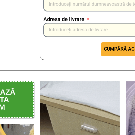
Adresa de livrare
CUMPĂRĂ A
EAZĂ
TA
M