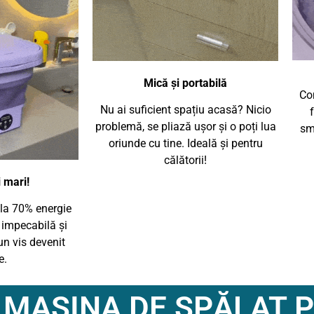
Mică și portabilă
Com
Nu ai suficient spațiu acasă? Nicio
problemă, se pliază ușor și o poți lua
sm
oriunde cu tine. Ideală și pentru
călătorii!
i mari!
la 70% energie
 impecabilă și
un vis devenit
e.
I MAȘINA DE SPĂLAT 