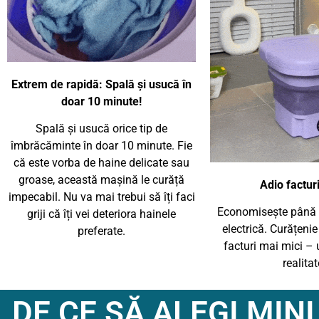
Extrem de rapidă: Spală și usucă în
doar 10 minute!
Spală și usucă orice tip de
îmbrăcăminte în doar 10 minute. Fie
că este vorba de haine delicate sau
groase, această mașină le curăță
Adio factur
impecabil. Nu va mai trebui să îți faci
Economisește până 
griji că îți vei deteriora hainele
electrică. Curățenie
preferate.
facturi mai mici – 
realitat
DE CE SĂ ALEGI MIN