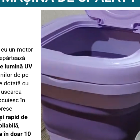
 cu un motor
depărtează
e lumină UV
enilor de pe
te dotată cu
 uscarea
locuiesc în
oresc
și rapid de
pliabilă
,
e în doar 10