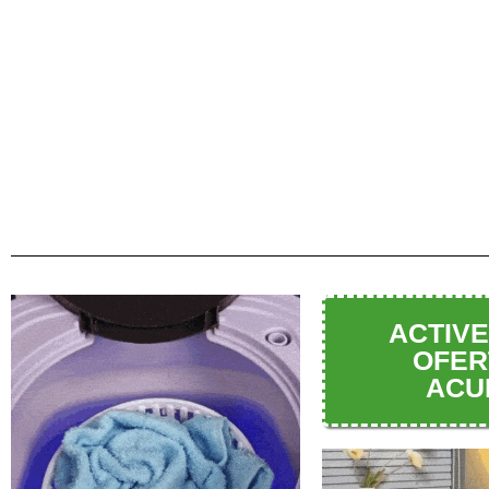
ACTIV
OFER
ACU