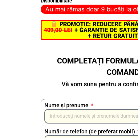
Disponibilitate
Au mai rămas doar 9 bucăți la o
PROMOȚIE: REDUCERE PÂN
409,00 LEI
+ GARANȚIE DE SATISF
+ RETUR GRATUIT
COMPLETAȚI FORMUL
COMAN
Vă vom suna pentru a confirm
Nume și prenume
Număr de telefon (de preferat mobil)