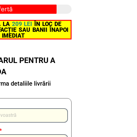
fertă
Ă LA
209 LEI
ÎN LOC DE
ACȚIE SAU BANII ÎNAPOI
 IMEDIAT
ARUL PENTRU A
DA
a detaliile livrării