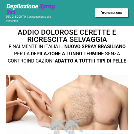
Depilazione
Spray
2x1
ORDINA ORA
50% DI SCONTO
: Con pagamento alla
consegna
ADDIO DOLOROSE CERETTE E
RICRESCITA SELVAGGIA
FINALMENTE IN ITALIA IL
NUOVO
SPRAY BRASILIANO
PER LA
DEPILAZIONE A LUNGO TERMINE
SENZA
CONTROINDICAZIONI
ADATTO A TUTTI I TIPI DI PELLE