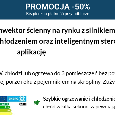
PROMOCJA -50%
Bezpieczna płatność przy odbiorze
nwektor ścienny na rynku z silniki
hłodzeniem oraz inteligentnym ste
aplikację
chłodzi lub ogrzewa do 3 pomieszczeń bez potr
ej porze roku z pojemnikiem na skropliny. Zuż
Szybkie ogrzewanie i chłodzeni
chłód w kilka sekund, zapewniają