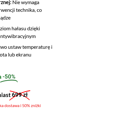
rznej:
Nie wymaga
wencji technika, co
iądze
iom hałasu dzięki
antywibracyjnym
wo ustaw temperaturę i
ota lub ekranu
a
-50%
miast
699 zł
ka dostawa i 50% zniżki