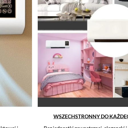
WSZECHSTRONNY DO KAŻDEG
ktowej i
Bez jednostki zewnętrznej, elegancki