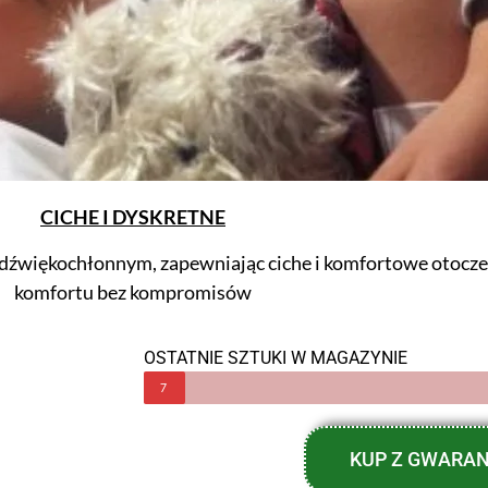
CICHE I DYSKRETNE
 dźwiękochłonnym, zapewniając ciche i komfortowe otoczen
komfortu bez kompromisów
OSTATNIE SZTUKI W MAGAZYNIE
7
KUP Z GWARA