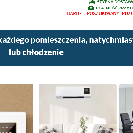
SZYBKA DOSTAWA
PŁATNOŚĆ PRZY 
BARDZO POSZUKIWANY!
POZO
o każdego pomieszczenia, natychmia
lub chłodzenie