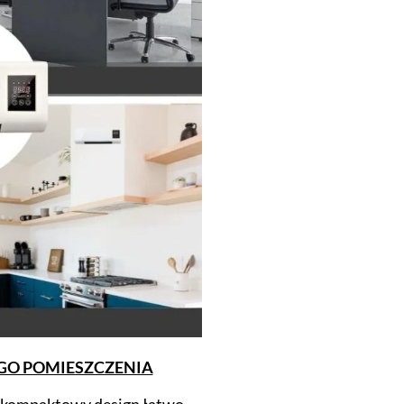
O POMIESZCZENIA
 i kompaktowy design łatwo