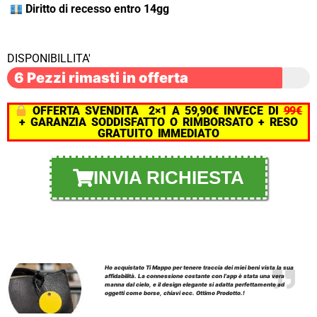
Diritto di recesso entro 14gg
DISPONIBILLITA'
6 Pezzi rimasti in offerta
OFFERTA SVENDITA 2×1 A 59,90€ INVECE DI
99€
+ GARANZIA SODDISFATTO O RIMBORSATO + RESO
GRATUITO IMMEDIATO
INVIA RICHIESTA
Ho acquistato Ti Mappo per tenere traccia dei miei beni vista la sua
affidabilità. La connessione costante con l’app è stata una vera
manna dal cielo, e il design elegante si adatta perfettamente ad
oggetti come borse, chiavi ecc. Ottimo Prodotto.!