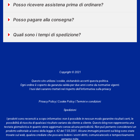
Posso ricevere assistena prima di ordinare?
Posso pagare alla consegna?
Quali sono i tempi di spedizione?
Copyright © 2021
Questo sito utilizza i cookie, visitandolo accetti questa politica.
Ogni ordine è coperto da garanzia valida per due anni come da normative vigenti.
I tuoi dati saranno trattati nel rispetto dell’informativa sulla privacy
Privacy Policy
|
Cookie Policy |
Termini e condizioni
Spedizioni
I prodotti sono recensiti a scopo informativo: non è possibile in nessun modo garantire risultati certi, le
possibilità di riuscita di qualsiasi risultato variano da cliente a cliente. Questo blog non rappresenta una
testata giornalistica in quanto viene aggiornato senza alcuna periodicità. Non può pertanto considerarsi un
prodotto editoriale ai sensi della legge n. 62 del 7.03.2001. Alcune immagini presenti sul blog sono state
trovate sul web, qualora crediate che possano ledere i vostri diritti, comunicatecelo e tempestivamente
verranno tolte.